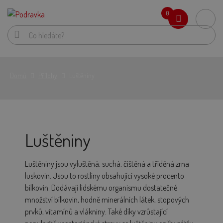
0
Domů
Přílohy
Luštěniny
Luštěniny
Luštěniny jsou vyluštěná, suchá, čištěná a tříděná zrna
luskovin. Jsou to rostliny obsahující vysoké procento
bílkovin. Dodávají lidskému organismu dostatečné
množství bílkovin, hodně minerálních látek, stopových
prvků, vitamínů a vlákniny. Také díky vzrůstající