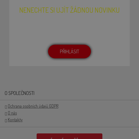
NENECHTE SI UJÍT ŽÁDNOU NOVINKU
Přihlašte se k odběru newsletteru. Budeme Vás
pravidelně informovat o novinkách, receptech nebo
probíhajících akcích.
PŘIHLÁSIT
O SPOLEČNOSTI
Ochrana osobních údajů GDPR
O nás
Kontakty