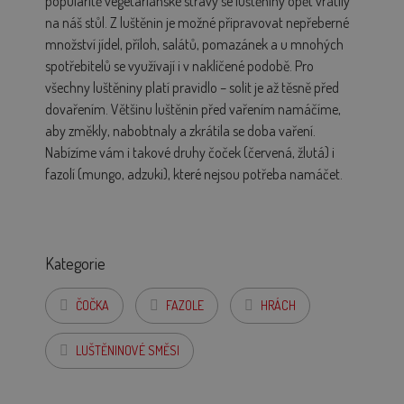
popularitě vegetariánské stravy se luštěniny opět vrátily
na náš stůl. Z luštěnin je možné připravovat nepřeberné
množství jídel, příloh, salátů, pomazánek a u mnohých
spotřebitelů se využívají i v naklíčené podobě. Pro
všechny luštěniny platí pravidlo – solit je až těsně před
dovařením. Většinu luštěnin před vařením namáčíme,
aby změkly, nabobtnaly a zkrátila se doba vaření.
Nabízíme vám i takové druhy čoček (červená, žlutá) i
fazolí (mungo, adzuki), které nejsou potřeba namáčet.
Kategorie
ČOČKA
FAZOLE
HRÁCH
LUŠTĚNINOVÉ SMĚSI