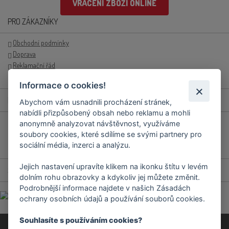
VRÁCENÍ ZBOŽÍ ONLINE
PRO ZÁKAZNÍKY
Obchodní podmínky
Doprava
Reklamační řád
Přihlášení/registrace
Informace o cookies!
RYCHLÉ KONTAKTY
Abychom vám usnadnili procházení stránek,
nabídli přizpůsobený obsah nebo reklamu a mohli
+420 577 658 321
anonymně analyzovat návštěvnost, využíváme
soubory cookies, které sdílíme se svými partnery pro
objednavky.prodejna@podravka.cz
sociální média, inzerci a analýzu.
Jejich nastavení upravíte klikem na ikonku štítu v levém
SOCIÁLNÍ SÍTĚ
dolním rohu obrazovky a kdykoliv jej můžete změnit.
Podrobnější informace najdete v našich Zásadách
ochrany osobních údajů a používání souborů cookies.
Souhlasíte s používáním cookies?