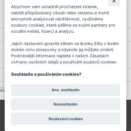
Obchodní podmínky
Abychom vám usnadnili procházení stránek,
Doprava
nabídli přizpůsobený obsah nebo reklamu a mohli
Reklamační řád
anonymně analyzovat návštěvnost, využíváme
Přihlášení/registrace
soubory cookies, které sdílíme se svými partnery pro
sociální média, inzerci a analýzu.
RYCHLÉ KONTAKTY
Jejich nastavení upravíte klikem na ikonku štítu v levém
+420 577 658 321
dolním rohu obrazovky a kdykoliv jej můžete změnit.
Podrobnější informace najdete v našich Zásadách
objednavky.prodejna@podravka.cz
ochrany osobních údajů a používání souborů cookies.
Souhlasíte s používáním cookies?
SOCIÁLNÍ SÍTĚ
Ano, souhlasím
Nesouhlasím
Nastavení cookies
© 2010 - 2026 Podravka - Lagris a. s.