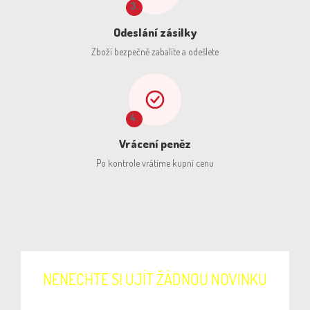
3.
Odeslání zásilky
Zboží bezpečně zabalíte a odešlete
4.
Vrácení peněz
Po kontrole vrátíme kupní cenu
NENECHTE SI UJÍT ŽÁDNOU NOVINKU
Přihlašte se k odběru newsletteru. Budeme Vás