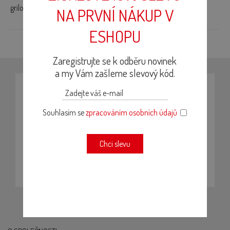
grilovaným masům)
NA PRVNÍ NÁKUP V
ESHOPU
Zaregistrujte se k odběru novinek
a my Vám zašleme slevový kód.
NENECHTE SI UJÍT ŽÁDNOU NOVINKU
Přihlašte se k odběru newsletteru. Budeme Vás
Souhlasím se
zpracováním osobních údajů
pravidelně informovat o novinkách, receptech nebo
probíhajících akcích.
Chci slevu
PŘIHLÁSIT