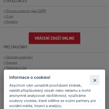
O SPOLEČNOSTI
Ochrana osobních údajů GDPR
O nás
Kontakty
VRÁCENÍ ZBOŽÍ ONLINE
PRO ZÁKAZNÍKY
Obchodní podmínky
Doprava
Reklamační řád
Přihlášení/registrace
Informace o cookies!
RYCHLÉ KONTAKTY
Abychom vám usnadnili procházení stránek,
nabídli přizpůsobený obsah nebo reklamu a mohli
+420 577 658 321
anonymně analyzovat návštěvnost, využíváme
soubory cookies, které sdílíme se svými partnery pro
objednavky.prodejna@podravka.cz
sociální média, inzerci a analýzu.