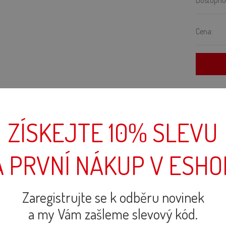
Dostupno
Cena:
PARAMETRY PRODUKTU
ZÍSKEJTE 10% SLEVU
 PRVNÍ NÁKUP V ESH
Zaregistrujte se k odběru novinek
a my Vám zašleme slevový kód.