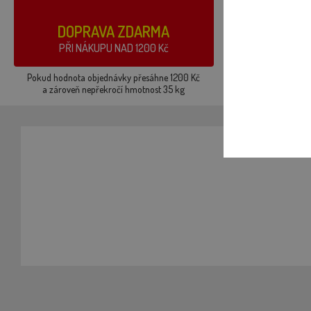
DOPRAVA ZDARMA
PŘI NÁKUPU NAD 1200 Kč
Pokud hodnota objednávky přesáhne 1200 Kč
a zároveň nepřekročí hmotnost 35 kg