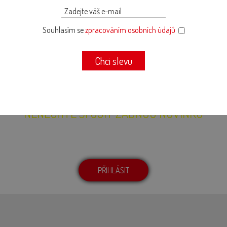
Souhlasím se
zpracováním osobních údajů
Chci slevu
NENECHTE SI UJÍT ŽÁDNOU NOVINKU
Přihlašte se k odběru newsletteru. Budeme Vás pravidelně informovat o
novinkách, receptech nebo probíhajících akcích.
PŘIHLÁSIT