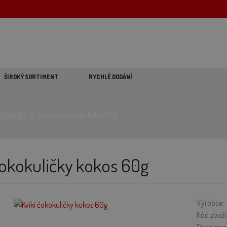
ŠIROKÝ SORTIMENT
RYCHLÉ DODÁNÍ
í nabídka
Kviki čokokuličky kokos 60g
čokokuličky kokos 60g
Výrobce:
Kód zboží