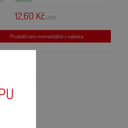
st:
SKLADEM
12,60 Kč
s DPH
Produkt není momentálně v nabídce
OPU