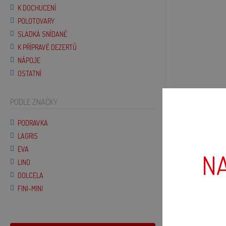
K DOCHUCENÍ
POLOTOVARY
SLADKÁ SNÍDANĚ
K PŘÍPRAVĚ DEZERTŮ
NÁPOJE
OSTATNÍ
PODLE ZNAČKY
POPIS
PODRAVKA
LAGRIS
EVA
NA
LINO
DOLCELA
FINI-MINI