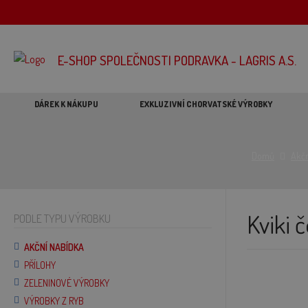
E-SHOP SPOLEČNOSTI PODRAVKA - LAGRIS A.S.
DÁREK K NÁKUPU
EXKLUZIVNÍ CHORVATSKÉ VÝROBKY
Domů
Akčn
Kviki 
PODLE TYPU VÝROBKU
AKČNÍ NABÍDKA
PŘÍLOHY
ZELENINOVÉ VÝROBKY
VÝROBKY Z RYB