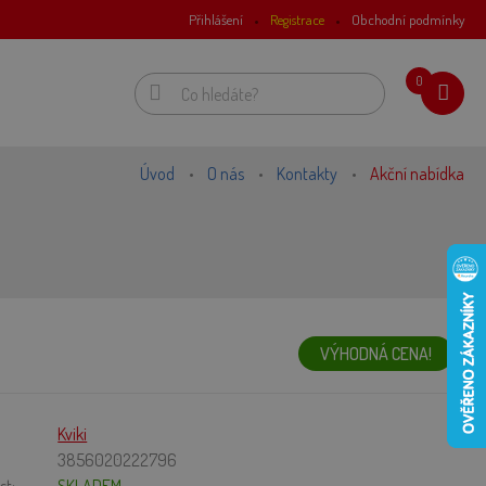
Přihlášení
Registrace
Obchodní podmínky
0
Úvod
O nás
Kontakty
Akční nabídka
VÝHODNÁ CENA!
Kviki
:
3856020222796