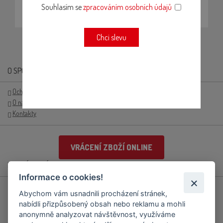
PŘIHLÁSIT
Souhlasím se
zpracováním osobních údajů
Chci slevu
O SPOLEČNOSTI
Ochrana osobních údajů GDPR
O nás
Kontakty
VRÁCENÍ ZBOŽÍ ONLINE
PRO ZÁKAZNÍKY
Informace o cookies!
Obchodní podmínky
Abychom vám usnadnili procházení stránek,
Doprava
nabídli přizpůsobený obsah nebo reklamu a mohli
Reklamační řád
anonymně analyzovat návštěvnost, využíváme
Přihlášení/registrace