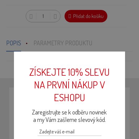
Přidat do košíku
POPIS
PARAMETRY PRODUKTU
ZÍSKEJTE 10% SLEVU
NA PRVNÍ NÁKUP V
ESHOPU
NENECHTE SI UJÍT ŽÁDNOU NOVINKU
Přihlašte se k odběru newsletteru. Budeme Vás
Zaregistrujte se k odběru novinek
pravidelně informovat o novinkách, receptech nebo
a my Vám zašleme slevový kód.
probíhajících akcích.