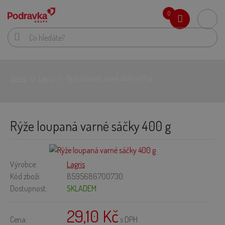
0
Domů
Lagris
Rýže loupaná varné sáčky 400 g
Rýže loupaná varné sáčky 400 g
Výrobce:
Lagris
Kód zboží:
8595686700730
Dostupnost:
SKLADEM
29,10 Kč
Cena:
s DPH