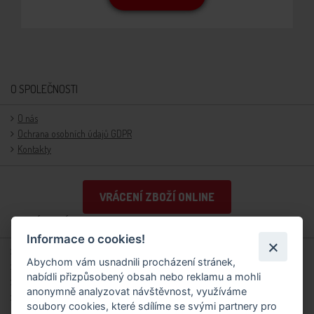
O SPOLEČNOSTI
O nás
Ochrana osobních údajů GDPR
Kontakty
VRÁCENÍ ZBOŽÍ ONLINE
PRO ZÁKAZNÍKY
Informace o cookies!
Obchodní podmínky
Abychom vám usnadnili procházení stránek,
Doprava
nabídli přizpůsobený obsah nebo reklamu a mohli
Reklamační řád
anonymně analyzovat návštěvnost, využíváme
Přihlášení/registrace
soubory cookies, které sdílíme se svými partnery pro