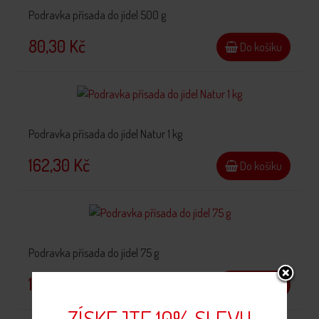
Podravka přísada do jídel 500 g
80,30 Kč
Do košíku
Podravka přísada do jídel Natur 1 kg
162,30 Kč
Do košíku
Podravka přísada do jídel 75 g
17,00 Kč
Do košíku
ZÍSKEJTE 10% SLEVU