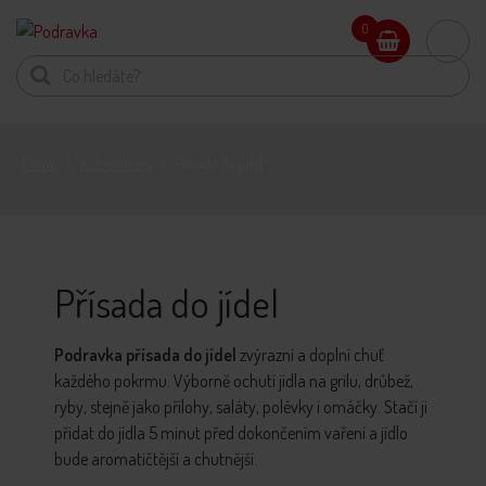
0
Domů
K dochucení
Přísada do jídel
Přísada do jídel
Podravka přísada do jídel
zvýrazní a doplní chuť
každého pokrmu. Výborně ochutí jídla na grilu, drůbež,
ryby, stejně jako přílohy, saláty, polévky i omáčky. Stačí ji
přidat do jídla 5 minut před dokončením vaření a jídlo
bude aromatičtější a chutnější.