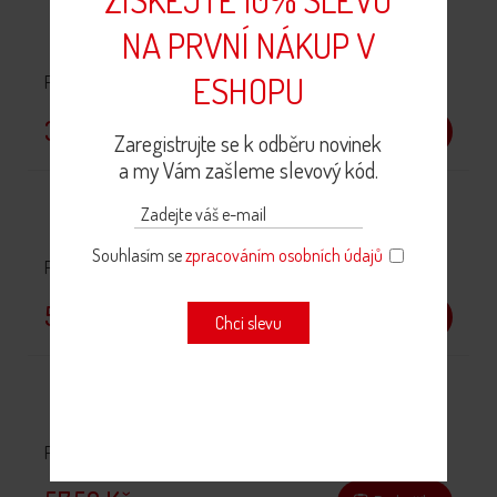
NA PRVNÍ NÁKUP V
ESHOPU
Podravka přísada do jídel 200 g
38,80 Kč
Do košíku
Zaregistrujte se k odběru novinek
a my Vám zašleme slevový kód.
Souhlasím se
zpracováním osobních údajů
Podravka ZAUZENÁ - přísada do jídel
57,50 Kč
Do košíku
Chci slevu
Podravka SWEET CHILI - přísada do jídel