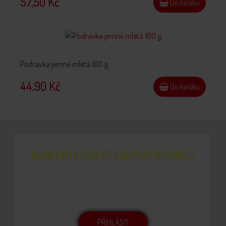
57,50 Kč
Do košíku
Podravka jemně mletá 160 g
44,90 Kč
Do košíku
NENECHTE SI UJÍT ŽÁDNOU NOVINKU
Přihlašte se k odběru newsletteru. Budeme Vás
pravidelně informovat o novinkách, receptech nebo
probíhajících akcích.
PŘIHLÁSIT