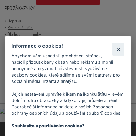
PRO ZÁKAZNÍKY
Doprava
Reklamační řád
Obchodní podmínky
Přihlášení/registrace
Informace o cookies!
RYCHLÉ KONTAKTY
Abychom vám usnadnili procházení stránek,
nabídli přizpůsobený obsah nebo reklamu a mohli
+420 577 658 321
anonymně analyzovat návštěvnost, využíváme
soubory cookies, které sdílíme se svými partnery pro
objednavky.prodejna@podravka.cz
sociální média, inzerci a analýzu.
Jejich nastavení upravíte klikem na ikonku štítu v levém
SOCIÁLNÍ SÍTĚ
dolním rohu obrazovky a kdykoliv jej můžete změnit.
Podrobnější informace najdete v našich Zásadách
ochrany osobních údajů a používání souborů cookies.
Souhlasíte s používáním cookies?