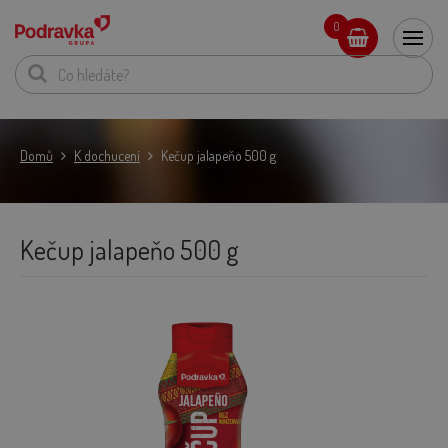
0
Domů
K dochucení
Kečup jalapeňo 500 g
Kečup jalapeňo 500 g