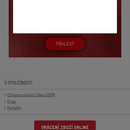
NENECHTE SI UJÍT ŽÁDNOU NOVINKU
Přihlašte se k odběru newsletteru. Budeme Vás
pravidelně informovat o novinkách, receptech nebo
probíhajících akcích.
PŘIHLÁSIT
O SPOLEČNOSTI
Ochrana osobních údajů GDPR
O nás
Kontakty
VRÁCENÍ ZBOŽÍ ONLINE