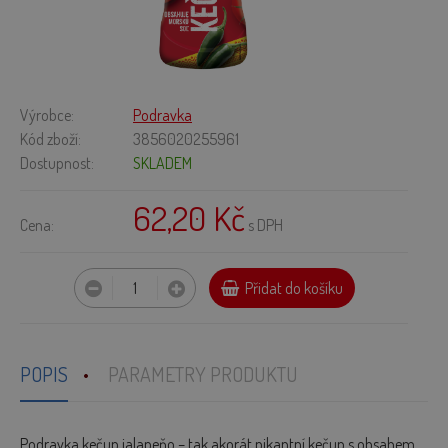
Výrobce:
Podravka
Kód zboží:
3856020255961
Dostupnost:
SKLADEM
62,20 Kč
Cena:
s DPH
Přidat do košíku
POPIS
PARAMETRY PRODUKTU
Podravka kečup jalapeňo – tak akorát pikantní kečup s obsahem